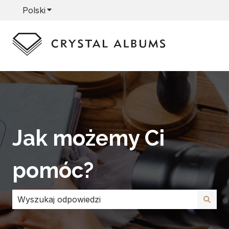
Polski
Pokaż podmenu do tłumaczenia
Jak możemy Ci
pomóc?
Brak sugerowanych wyników, ponieważ pole wyszuki