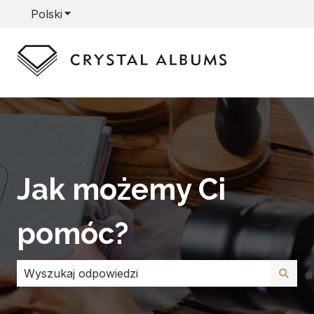
Polski
Pokaż podmenu do tłumaczenia
Jak możemy Ci
pomóc?
Brak sugerowanych wyników, ponieważ pole wyszuki