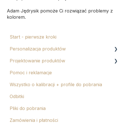
Adam Jędrysik pomoże Ci rozwiązać problemy z
kolorem.
Start - pierwsze kroki
Personalizacja produktów
Projektowanie produktów
Tłoczenie
Pomoc i reklamacje
Grawer
Albumy eko i tablo
Wszystko o kalibracji + profile do pobrania
Kalendarze
Odbitki
Magnesy
Pliki do pobrania
Zamówienia i płatności