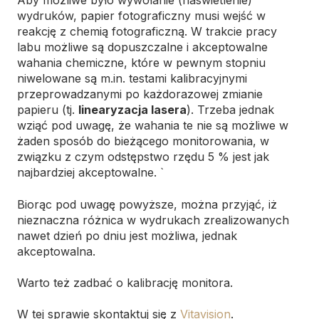
Aby możliwe było wywołanie (naświetlenie)
wydruków, papier fotograficzny musi wejść w
reakcję z chemią fotograficzną. W trakcie pracy
labu możliwe są dopuszczalne i akceptowalne
wahania chemiczne, które w pewnym stopniu
niwelowane są m.in. testami kalibracyjnymi
przeprowadzanymi po każdorazowej zmianie
papieru (tj.
linearyzacja lasera
). Trzeba jednak
wziąć pod uwagę, że wahania te nie są możliwe w
żaden sposób do bieżącego monitorowania, w
związku z czym odstępstwo rzędu 5 % jest jak
najbardziej akceptowalne. `
Biorąc pod uwagę powyższe, można przyjąć, iż
nieznaczna różnica w wydrukach zrealizowanych
nawet dzień po dniu jest możliwa, jednak
akceptowalna.
Warto też zadbać o kalibrację monitora.
W tej sprawie skontaktuj się z
Vitavision
.