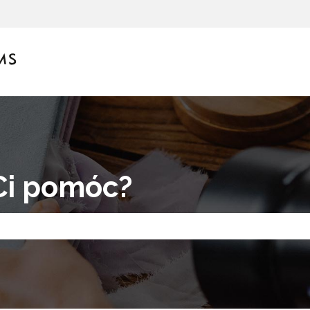
enia
Ci pomóc?
eważ pole wyszukiwania jest puste.