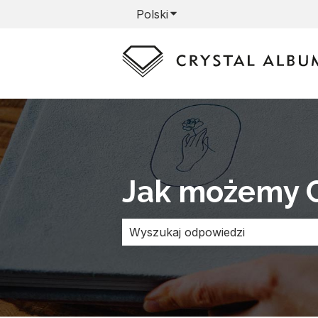
Polski
Pokaż podmenu do tłumacz
Jak możemy 
Brak sugerowanych wyników, poni