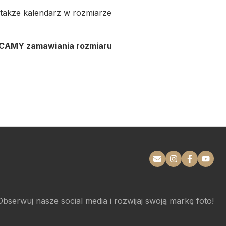
 także kalendarz w rozmiarze
ECAMY zamawiania rozmiaru
Obserwuj nasze social media i rozwijaj swoją markę foto!