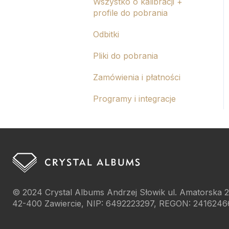
Wszystko o kalibracji +
Grawer
profile do pobrania
Odbitki
Pliki do pobrania
Zamówienia i płatności
Programy i integracje
© 2024
Crystal Albums Andrzej Słowik ul. Amatorska 2
42-400 Zawiercie, NIP: 6492223297, REGON: 2416246