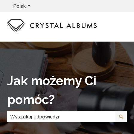
Polski
Pokaż podmenu do tłumaczenia
Jak możemy Ci
pomóc?
Brak sugerowanych wyników, ponieważ pole wyszuki