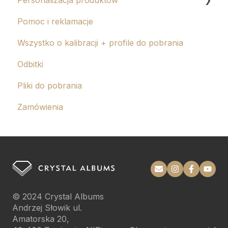
Pomoc i reklamacje
Tłoczenie
Wszystko o kalibracji + profile do pobrania
Grawer
Odbitki
Pliki do pobrania
Zamówienia
© 2024
Crystal Albums
Andrzej Słowik ul.
Amatorska 20,