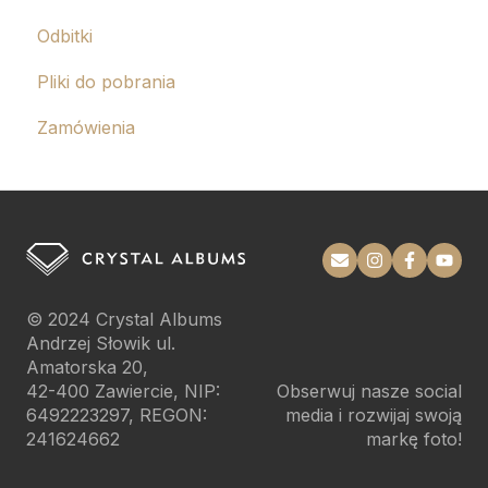
Odbitki
Pliki do pobrania
Zamówienia
© 2024
Crystal Albums
Andrzej Słowik ul.
Amatorska 20,
42-400 Zawiercie, NIP:
Obserwuj nasze social
6492223297, REGON:
media i rozwijaj swoją
241624662
markę foto!