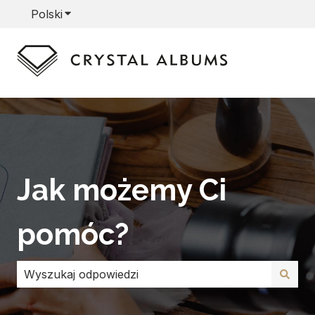
Polski
Pokaż podmenu do tłumaczenia
Jak możemy Ci
pomóc?
Brak sugerowanych wyników, ponieważ pole wyszuki