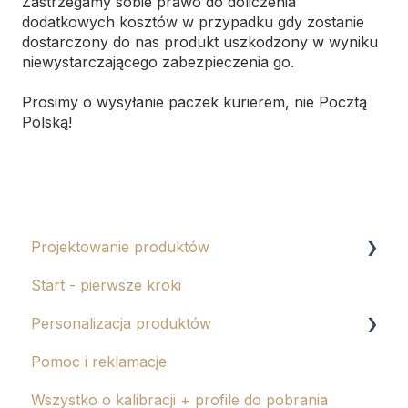
Zastrzegamy sobie prawo do doliczenia
dodatkowych kosztów w przypadku gdy zostanie
dostarczony do nas produkt uszkodzony w wyniku
niewystarczającego zabezpieczenia go.
Prosimy o wysyłanie paczek kurierem, nie Pocztą
Polską!
Projektowanie produktów
Start - pierwsze kroki
Albumy eko i tablo
Personalizacja produktów
Kalendarze
Pomoc i reklamacje
Magnesy
Tłoczenie
Wszystko o kalibracji + profile do pobrania
Grawer