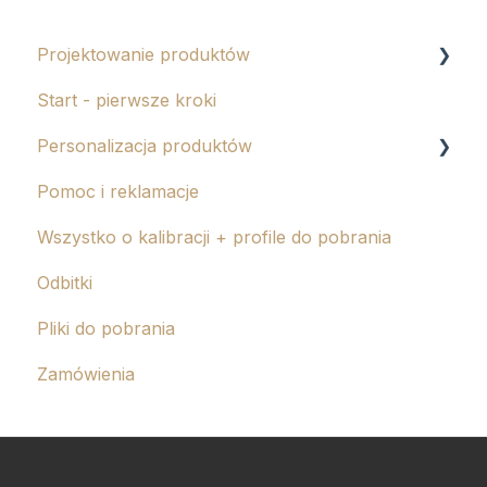
Projektowanie produktów
Start - pierwsze kroki
Albumy eko i tablo
Personalizacja produktów
Kalendarze
Pomoc i reklamacje
Magnesy
Tłoczenie
Wszystko o kalibracji + profile do pobrania
Grawer
Odbitki
Pliki do pobrania
Zamówienia