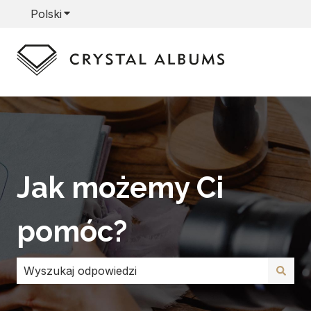
Polski
Pokaż podmenu do tłumaczenia
Jak możemy Ci
pomóc?
Brak sugerowanych wyników, ponieważ pole wyszuki