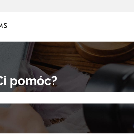
enia
Ci pomóc?
eważ pole wyszukiwania jest puste.