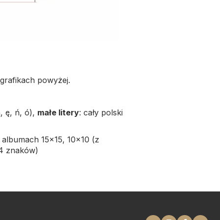
 grafikach powyżej.
, ę, ń, ó),
małe litery
: cały polski
i albumach 15x15, 10x10 (z
14 znaków)