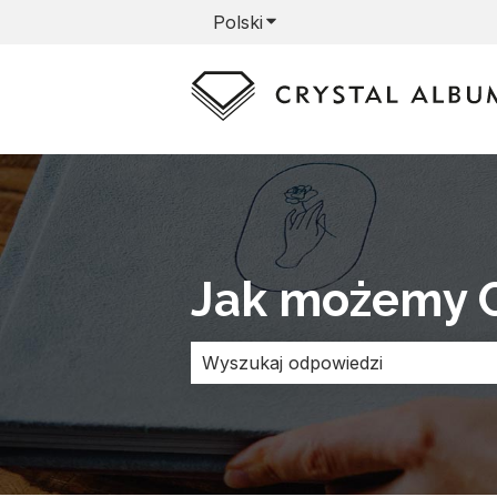
Polski
Pokaż podmenu do tłumacz
Jak możemy 
Brak sugerowanych wyników, poni