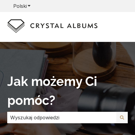
Polski
Pokaż podmenu do tłumaczenia
Jak możemy Ci
pomóc?
Brak sugerowanych wyników, ponieważ pole wyszuki